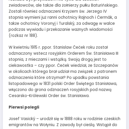
zwiadowców, ale także dla żołnierzy pułku Baturińskiego.
Zostali również odznaczeni Krzyżem św. Jerzego IV
stopnia wymieni już ranni ochotnicy Rajnoch i Čermák, a
także ochotnicy Voronyj i Turalský, za odwagę w walce
podczas wywiadu i przekazanie ważnych wiadomości
(rozkaz nr 188).
W kwietniu 1915 r. ppor. Stanislaw Čeček roku został
odznaczony wstecz rosyjskim Orderem Św. Stanisława III
stopnia, z mieczami i wstążką. Swoją drogą jest to
ciekawostka – czy ppor. Čeček wiedział, że Szczepanów
w okolicach którego brał udział ma związek z patronem
odznaczenia które otrzymał? Po upadku powstania
listopadowego w 1831 polski Order Świętego Stanisława,
włączono do grona odznaczeń rosyjskich pod nazwą
Cesarsko-Królewski Order św. Stanisława.
Pierwsi polegli
Josef Vasický – urodził się w 1888 roku w rodzinie czeskich
emigrantów na Wołyniu. Z zawody był cieślą. Wstąpił do