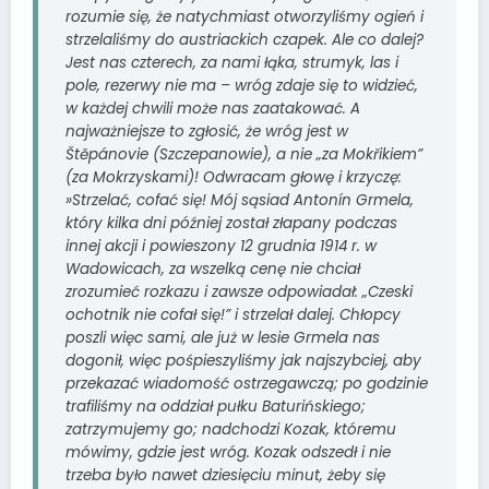
rozumie się, że natychmiast otworzyliśmy ogień i
strzelaliśmy do austriackich czapek. Ale co dalej?
Jest nas czterech, za nami łąka, strumyk, las i
pole, rezerwy nie ma – wróg zdaje się to widzieć,
w każdej chwili może nas zaatakować. A
najważniejsze to zgłosić, że wróg jest w
Štěpánovie (Szczepanowie), a nie „za Mokřikiem”
(za Mokrzyskami)! Odwracam głowę i krzyczę:
»Strzelać, cofać się! Mój sąsiad Antonín Grmela,
który kilka dni później został złapany podczas
innej akcji i powieszony 12 grudnia 1914 r. w
Wadowicach, za wszelką cenę nie chciał
zrozumieć rozkazu i zawsze odpowiadał: „Czeski
ochotnik nie cofał się!” i strzelał dalej. Chłopcy
poszli więc sami, ale już w lesie Grmela nas
dogonił, więc pośpieszyliśmy jak najszybciej, aby
przekazać wiadomość ostrzegawczą; po godzinie
trafiliśmy na oddział pułku Baturińskiego;
zatrzymujemy go; nadchodzi Kozak, któremu
mówimy, gdzie jest wróg. Kozak odszedł i nie
trzeba było nawet dziesięciu minut, żeby się