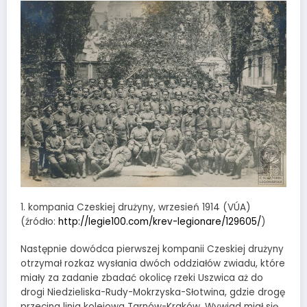
1. kompania Czeskiej drużyny, wrzesień 1914 (VÚA)
(źródło:
http://legie100.com/krev-legionare/129605/
)
Następnie dowódca pierwszej kompanii Czeskiej drużyny
otrzymał rozkaz wysłania dwóch oddziałów zwiadu, które
miały za zadanie zbadać okolicę rzeki Uszwica aż do
drogi Niedzieliska-Rudy-Mokrzyska-Słotwina, gdzie drogę
przecina linia kolejowa Tarnów-Kraków. Wywiad miał się