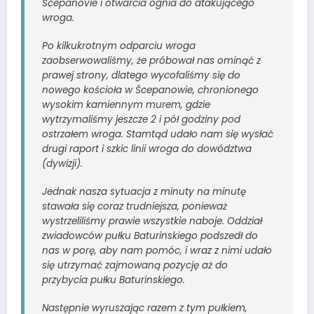
Ščepanovie i otwarcia ognia do atakującego
wroga.
Po kilkukrotnym odparciu wroga
zaobserwowaliśmy, że próbował nas ominąć z
prawej strony, dlatego wycofaliśmy się do
nowego kościoła w Šcepanowie, chronionego
wysokim kamiennym murem, gdzie
wytrzymaliśmy jeszcze 2 i pół godziny pod
ostrzałem wroga. Stamtąd udało nam się wysłać
drugi raport i szkic linii wroga do dowództwa
(dywizji).
Jednak nasza sytuacja z minuty na minutę
stawała się coraz trudniejsza, ponieważ
wystrzeliliśmy prawie wszystkie naboje. Oddział
zwiadowców pułku Baturinskiego podszedł do
nas w porę, aby nam pomóc, i wraz z nimi udało
się utrzymać zajmowaną pozycję aż do
przybycia pułku Baturinskiego.
Następnie wyruszając razem z tym pułkiem,