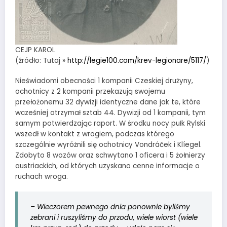
CEJP KAROL
(źródło: Tutaj »
http://legie100.com/krev-legionare/5117/
)
Nieświadomi obecności 1 kompanii Czeskiej drużyny,
ochotnicy z 2 kompanii przekazują swojemu
przełożonemu 32 dywizji identyczne dane jak te, które
wcześniej otrzymał sztab 44. Dywizji od 1 kompanii, tym
samym potwierdzając raport. W środku nocy pułk Rylski
wszedł w kontakt z wrogiem, podczas którego
szczególnie wyróżnili się ochotnicy Vondráček i Klíegel.
Zdobyto 8 wozów oraz schwytano 1 oficera i 5 żołnierzy
austriackich, od których uzyskano cenne informacje o
ruchach wroga.
– Wieczorem pewnego dnia ponownie byliśmy
zebrani i ruszyliśmy do przodu, wiele wiorst (wiele