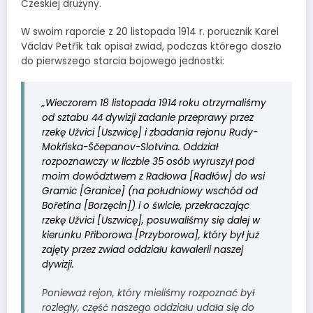
Czeskiej drużyny.
W swoim raporcie z 20 listopada 1914 r. porucznik Karel
Václav Petřík tak opisał zwiad, podczas którego doszło
do pierwszego starcia bojowego jednostki:
„Wieczorem 18 listopada 1914 roku otrzymaliśmy
od sztabu 44 dywizji zadanie przeprawy przez
rzekę Užvici [Uszwicę] i zbadania rejonu Rudy-
Mokřiska-Ščepanov-Slotvina. Oddział
rozpoznawczy w liczbie 35 osób wyruszył pod
moim dowództwem z Radłowa [Radłów] do wsi
Gramic [Granice] (na południowy wschód od
Bořetína [Borzęcin]) i o świcie, przekraczając
rzekę Užvici [Uszwicę], posuwaliśmy się dalej w
kierunku Přiborowa [Przyborowa], który był już
zajęty przez zwiad oddziału kawalerii naszej
dywizji.
Ponieważ rejon, który mieliśmy rozpoznać był
rozległy, część naszego oddziału udała się do