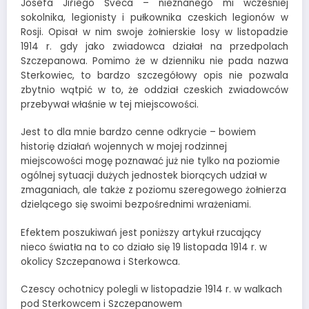
Josefa Jiříego Šveca – nieznanego mi wcześniej
sokolnika, legionisty i pułkownika czeskich legionów w
Rosji. Opisał w nim swoje żołnierskie losy w listopadzie
1914 r. gdy jako zwiadowca działał na przedpolach
Szczepanowa. Pomimo że w dzienniku nie pada nazwa
Sterkowiec, to bardzo szczegółowy opis nie pozwala
zbytnio wątpić w to, że oddział czeskich zwiadowców
przebywał właśnie w tej miejscowości.
Jest to dla mnie bardzo cenne odkrycie – bowiem
historię działań wojennych w mojej rodzinnej
miejscowości mogę poznawać już nie tylko na poziomie
ogólnej sytuacji dużych jednostek biorących udział w
zmaganiach, ale także z poziomu szeregowego żołnierza
dzielącego się swoimi bezpośrednimi wrażeniami.
Efektem poszukiwań jest poniższy artykuł rzucający
nieco światła na to co działo się 19 listopada 1914 r. w
okolicy Szczepanowa i Sterkowca.
Czescy ochotnicy polegli w listopadzie 1914 r. w walkach
pod Sterkowcem i Szczepanowem