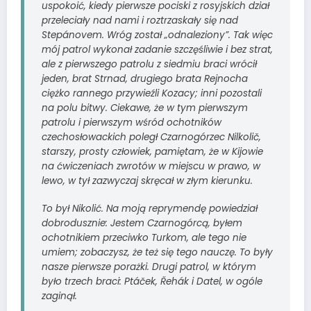
uspokoić, kiedy pierwsze pociski z rosyjskich dział
przeleciały nad nami i roztrzaskały się nad
Stepánovem. Wróg został „odnaleziony”. Tak więc
mój patrol wykonał zadanie szczęśliwie i bez strat,
ale z pierwszego patrolu z siedmiu braci wrócił
jeden, brat Strnad, drugiego brata Rejnocha
ciężko rannego przywieźli Kozacy; inni pozostali
na polu bitwy. Ciekawe, że w tym pierwszym
patrolu i pierwszym wśród ochotników
czechosłowackich poległ Czarnogórzec Nilkolič,
starszy, prosty człowiek, pamiętam, że w Kijowie
na ćwiczeniach zwrotów w miejscu w prawo, w
lewo, w tył zazwyczaj skręcał w złym kierunku.
To był Nikolić. Na moją reprymendę powiedział
dobrodusznie: Jestem Czarnogórcą, byłem
ochotnikiem przeciwko Turkom, ale tego nie
umiem; zobaczysz, że też się tego nauczę. To były
nasze pierwsze porażki. Drugi patrol, w którym
było trzech braci: Ptáček, Řehák i Datel, w ogóle
zaginął.