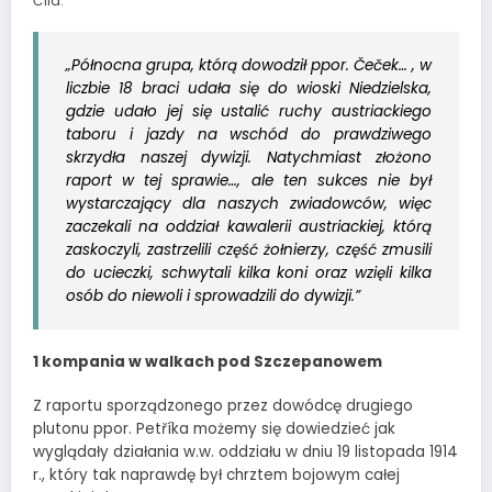
Číla:
„Północna grupa, którą dowodził ppor. Čeček… , w
liczbie 18 braci udała się do wioski Niedzielska,
gdzie udało jej się ustalić ruchy austriackiego
taboru i jazdy na wschód do prawdziwego
skrzydła naszej dywizji. Natychmiast złożono
raport w tej sprawie…, ale ten sukces nie był
wystarczający dla naszych zwiadowców, więc
zaczekali na oddział kawalerii austriackiej, którą
zaskoczyli, zastrzelili część żołnierzy, część zmusili
do ucieczki, schwytali kilka koni oraz wzięli kilka
osób do niewoli i sprowadzili do dywizji.”
1 kompania w walkach pod Szczepanowem
Z raportu sporządzonego przez dowódcę drugiego
plutonu ppor. Petříka możemy się dowiedzieć jak
wyglądały działania w.w. oddziału w dniu 19 listopada 1914
r., który tak naprawdę był chrztem bojowym całej