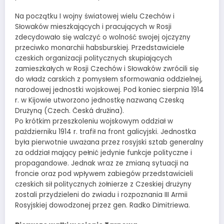
Na początku I wojny światowej wielu Czechów i
Słowaków mieszkających i pracujących w Rosji
zdecydowało się walczyć o wolność swojej ojczyzny
przeciwko monarchii habsburskiej. Przedstawiciele
czeskich organizacji politycznych skupiających
zamieszkałych w Rosji Czechów i Słowaków zwrócili się
do władz carskich z pomysłem sformowania oddzielnej,
narodowej jednostki wojskowej. Pod koniec sierpnia 1914
r. w Kijowie utworzono jednostkę nazwaną Czeską
Drużyną (Czech. Česká družina).
Po krótkim przeszkoleniu wojskowym oddział w
październiku 1914 r. trafił na front galicyjski. Jednostka
była pierwotnie uważana przez rosyjski sztab generalny
za oddział mający pełnić jedynie funkcje polityczne i
propagandowe. Jednak wraz ze zmianą sytuacji na
froncie oraz pod wpływem zabiegów przedstawicieli
czeskich sił politycznych żołnierze z Czeskiej drużyny
zostali przydzieleni do zwiadu i rozpoznania III Armii
Rosyjskiej dowodzonej przez gen. Radko Dimitriewa.