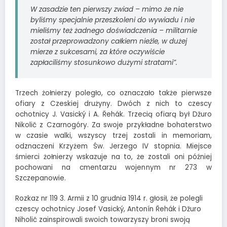
W zasadzie ten pierwszy zwiad – mimo że nie
byliśmy specjalnie przeszkoleni do wywiadu i nie
mieliśmy też żadnego doświadczenia – militarnie
został przeprowadzony całkiem nieźle, w dużej
mierze z sukcesami, za które oczywiście
zapłaciliśmy stosunkowo dużymi stratami”.
Trzech żołnierzy poległo, co oznaczało także pierwsze
ofiary z Czeskiej drużyny. Dwóch z nich to czescy
ochotnicy J. Vasický i A. Řehák. Trzecią ofiarą był Džuro
Nikolič z Czarnogóry. Za swoje przykładne bohaterstwo
w czasie walki, wszyscy trzej zostali in memoriam,
odznaczeni Krzyżem Św. Jerzego IV stopnia. Miejsce
śmierci żołnierzy wskazuje na to, że zostali oni później
pochowani na cmentarzu wojennym nr 273 w
Szczepanowie.
Rozkaz nr 119 3. Armii z 10 grudnia 1914 r. głosił, że polegli
czescy ochotnicy Josef Vasický, Antonín Řehák i Džuro
Niholič zainspirowali swoich towarzyszy broni swoją