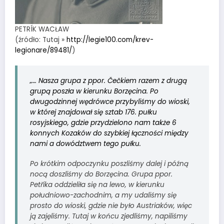
PETRÍK WACŁAW
(źródło: Tutaj »
http://legie100.com/krev-
legionare/89481/
)
„… Nasza grupa z ppor. Čečkiem razem z drugą
grupą poszła w kierunku Borzęcina. Po
dwugodzinnej wędrówce przybyliśmy do wioski,
w której znajdował się sztab 176. pułku
rosyjskiego, gdzie przydzielono nam także 6
konnych Kozaków do szybkiej łączności między
nami a dowództwem tego pułku.
Po krótkim odpoczynku poszliśmy dalej i późną
nocą doszliśmy do Borzęcina. Grupa ppor.
Petříka oddzieliła się na lewo, w kierunku
południowo-zachodnim, a my udaliśmy się
prosto do wioski, gdzie nie było Austriaków, więc
ją zajęliśmy. Tutaj w końcu zjedliśmy, napiliśmy