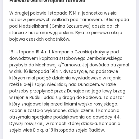
Pierwsze walki w rejonie Tarnowa
W drugiej połowie listopada 1914 r. jednostka wzięła
udział w pierwszych walkach pod Tarnowem. 19 listopada
pod Niedzieliskami (Gmina Szczurowa) doszło do ich
starcia z huzarami węgierskimi. Była to pierwsza akcja
bojowa czeskich ochotników.
16 listopada 1914 r. 1. Kompania Czeskiej drużyny pod
dowództwem kapitana sztabowego Zembalewskiego
przybyła do Machowej k/Tarnowa. Jej dowódca otrzymał
w dniu 16 listopada 1914 r. dyspozycje, na podstawie
których miał podjąć działania wywiadowcze w rejonie
rzeki Białej i zająć wieś Białą nad Dunajcem, w razie
potrzeby przepłynąć przez Dunajec na jego lewy brzeg
w rejonie Rudki i udać się drogą do Radłowa. To obszar
który znajdował się przed liniami wojska rosyjskiego.
Zadanie zostało wykonane, dzięki czemu 1 Kompania
otrzymała specjalne podziękowania od dowódcy 44.
Dywizji rosyjskiej, w ramach której działała. Kompania
zajęła wieś Białą, a 18 listopada zajęła Radłów.