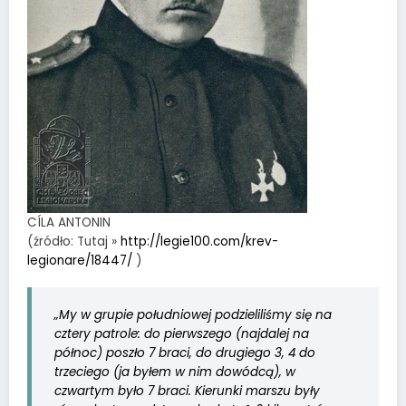
CÍLA ANTONIN
(źródło: Tutaj »
http://legie100.com/krev-
legionare/18447/
)
„My w grupie południowej podzieliliśmy się na
cztery patrole: do pierwszego (najdalej na
północ) poszło 7 braci, do drugiego 3, 4 do
trzeciego (ja byłem w nim dowódcą), w
czwartym było 7 braci. Kierunki marszu były