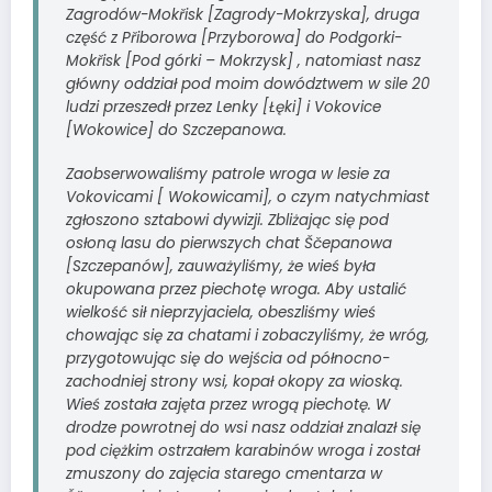
Zagrodów-Mokřisk [Zagrody-Mokrzyska], druga
część z Přiborowa [Przyborowa] do Podgorki-
Mokřisk [Pod górki – Mokrzysk] , natomiast nasz
główny oddział pod moim dowództwem w sile 20
ludzi przeszedł przez Lenky [Łęki] i Vokovice
[Wokowice] do Szczepanowa.
Zaobserwowaliśmy patrole wroga w lesie za
Vokovicami [ Wokowicami], o czym natychmiast
zgłoszono sztabowi dywizji. Zbliżając się pod
osłoną lasu do pierwszych chat Ščepanowa
[Szczepanów], zauważyliśmy, że wieś była
okupowana przez piechotę wroga. Aby ustalić
wielkość sił nieprzyjaciela, obeszliśmy wieś
chowając się za chatami i zobaczyliśmy, że wróg,
przygotowując się do wejścia od północno-
zachodniej strony wsi, kopał okopy za wioską.
Wieś została zajęta przez wrogą piechotę. W
drodze powrotnej do wsi nasz oddział znalazł się
pod ciężkim ostrzałem karabinów wroga i został
zmuszony do zajęcia starego cmentarza w