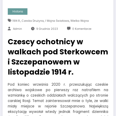
Historia
,
,
,
1914 R.
Czeska Drużyna
I Wojna Światowa
Wielka Wojna
Admin
9 Grudnia 2023
0 Komentarze
Czescy ochotnicy w
walkach pod Sterkowcem
i Szczepanowem w
listopadzie 1914 r.
Pod koniec września 2020 r. przeszukując czeskie
archiwa wojskowe po pierwszy raz natrafiłem na
wzmiankę o czeskich oddziałach walczących po stronie
carskiej Rosji. Temat zainteresował mnie o tyle, że walki
miały miejsce w rejonie Szczepanowa. Największą
ekscytację wywołał wtedy jednak fragment dziennika