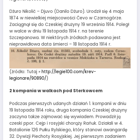
Džuro Nikolič – Djuvo (Danilo Džuro). Urodził się 4 maja
1874 w niewielkiej miejscowości Čevo w Czarnogórze.
Zaciągnął się do Czeskiej drużyny 19 września 1914. Poległ
w walce w dniu 19 listopada 1914 r. na terenie
Szczepanowa. W niektórych źródłach podawana jest
nieprawidłowa data śmierci – 18 listopada 1914 r.
(źródło: Tutaj »
http://legie100.com/krev-
legionare/90890/
)
2 kompania w walkach pod Sterkowcem
Podczas pierwszych udanych działań 1. kompanii w dniu
19 listopada 1914 roku, druga kompania Czeskiej drużyny
zaczyna także zajmować się wywiadem. Prowadził ją
czeski ppor. Cejp i rosyjski chorąży Raňuk. Działali w 4.
Batalionie 126 Pułku Rylskiego, który stanowi awangardę
32. Dywizji Piechoty Rosyjskiej. Jej pierwszym zadaniem