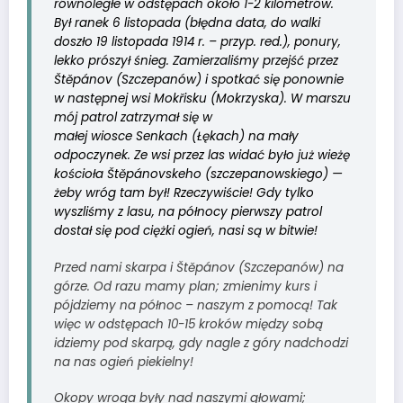
równoległe w odstępach około 1-2 kilometrów.
Był ranek 6 listopada (błędna data, do walki
doszło 19 listopada 1914 r. – przyp. red.), ponury,
lekko prószył śnieg. Zamierzaliśmy przejść przez
Štěpánov (Szczepanów) i spotkać się ponownie
w następnej wsi Mokřisku (Mokrzyska). W marszu
mój patrol zatrzymał się w
małej wiosce Senkach (Łękach) na mały
odpoczynek. Ze wsi przez las widać było już wieżę
kościoła Štěpánovskeho (szczepanowskiego) —
żeby wróg tam był! Rzeczywiście! Gdy tylko
wyszliśmy z lasu, na północy pierwszy patrol
dostał się pod ciężki ogień, nasi są w bitwie!
Przed nami skarpa i Štěpánov (Szczepanów) na
górze. Od razu mamy plan; zmienimy kurs i
pójdziemy na północ – naszym z pomocą! Tak
więc w odstępach 10-15 kroków między sobą
idziemy pod skarpą, gdy nagle z góry nadchodzi
na nas ogień piekielny!
Okopy wroga były nad naszymi głowami;