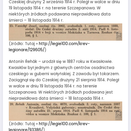
Czeskiej drużyny 2 września 1914 r. Poległ w walce w dniu
19 listopada 1914 r. na terenie Szczepanowa. W
niektórych źródłach podawana nieprawidłowa data
śmierci – 18 listopada 1914 r.
(źródło: Tutaj »
http://legie100.com/krev-
legionare/129605/
)
Antonín Řehák – urodził się w 1887 roku w Kwasiłowie.
Kwasiłów był jednym z głównych centrów osadnictwa
czeskiego w guberni wołyńskiej. Z zawodu był tokarzem.
Zaciągnął się do Czeskiej drużyny 21 sierpnia 1914. Poległ
w walce w dniu 19 listopada 1914 r. na terenie
Szczepanowa. W niektórych źródłach podawana jest
nieprawidłowa data śmierci – 18 listopada 1914 r.
(źródło: Tutaj »
http://legie100.com/krev-
legionare/93386/
)