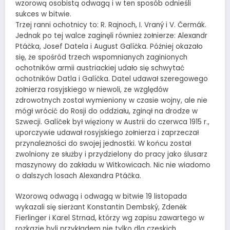
wzorową osobistą odwagą i w ten sposób odnieśli
sukces w bitwie.
Trzej ranni ochotnicy to: R. Rajnoch, I. Vraný i V. Čermák.
Jednak po tej walce zaginęli również żołnierze: Alexandr
Ptáčka, Josef Datela i August Galíčka. Później okazało
się, że spośród trzech wspomnianych zaginionych
ochotników armii austriackiej udało się schwytać
ochotników Datla i Galíčka. Datel udawał szeregowego
żołnierza rosyjskiego w niewoli, ze względów
zdrowotnych został wymieniony w czasie wojny, ale nie
mógł wrócić do Rosji do oddziału, zginął na drodze w
Szwecji. Galíček był więziony w Austrii do czerwca 1915 r.,
uporczywie udawał rosyjskiego żołnierza i zaprzeczał
przynależności do swojej jednostki. W końcu został
zwolniony ze służby i przydzielony do pracy jako ślusarz
maszynowy do zakładu w Witkowicach. Nic nie wiadomo
o dalszych losach Alexandra Ptáčka.
Wzorową odwagą i odwagą w bitwie 19 listopada
wykazali się sierżant Konstantin Dembský, Zdeněk
Fierlinger i Karel Strnad, którzy wg zapisu zawartego w
rozkazie byli przykładem nie tylko dla czeskich