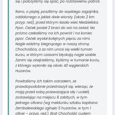
się i położyliśmy się spać, po rozstawieniu patroli.
Rano, o piątej, poszliśmy do wąskiego zagajnika,
oddalonego o jakieś dwie wiorsty (około 2 km
przyp. red), przed którym leżała wieś Niedzieliska.
Ppor. Čeček posłał 3 braci do wsi na zwiad. Na
próżno czekaliśmy na ich powrót i na koniec
ppor. Čeček wysłał kolejnych pięciu za nimi.
Nagle widzimy biegnącego w naszą stronę
Chocholáča, a za nim unosi się wielki tuman
kurzu, w którym czasami błyskają nagie szable.
Zanim się obejrzeliśmy, byliśmy w tumanie kurzu,
z którego wyłoniło się około 40 węgierskich
Huzarów.
Powitaliśmy ich takim ostrzałem, że
prawdopodobnie przestraszyli się, wierząc, że
mają przed sobą przeważające siły i uciekli,
zostawiając na miejscu 8 zabitych, w tym
jednego oficera (wg meldunku sztabu kapitana
Zembalewskiego zginęło 5 huzarów, w tym 1
oficer – przyp. red.). Brat Chocholáč cudem