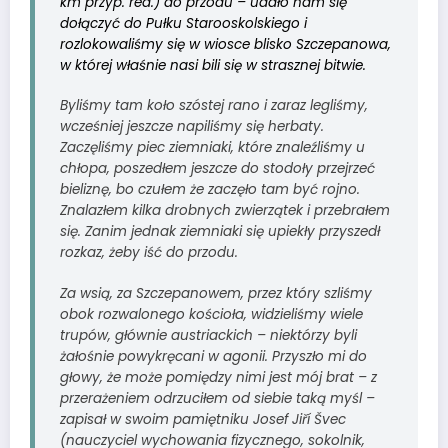
km przyp. red.) do przodu – udało nam się
dołączyć do Pułku Starooskolskiego i
rozlokowaliśmy się w wiosce blisko Szczepanowa,
w której właśnie nasi bili się w strasznej bitwie.
Byliśmy tam koło szóstej rano i zaraz legliśmy,
wcześniej jeszcze napiliśmy się herbaty.
Zaczęliśmy piec ziemniaki, które znaleźliśmy u
chłopa, poszedłem jeszcze do stodoły przejrzeć
bieliznę, bo czułem że zaczęło tam być rojno.
Znalazłem kilka drobnych zwierzątek i przebrałem
się. Zanim jednak ziemniaki się upiekły przyszedł
rozkaz, żeby iść do przodu.
Za wsią, za Szczepanowem, przez który szliśmy
obok rozwalonego kościoła, widzieliśmy wiele
trupów, głównie austriackich – niektórzy byli
żałośnie powykręcani w agonii. Przyszło mi do
głowy, że może pomiędzy nimi jest mój brat – z
przerażeniem odrzuciłem od siebie taką myśl –
zapisał w swoim pamiętniku Josef Jiří Švec
(nauczyciel wychowania fizycznego, sokolnik,