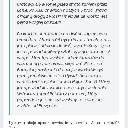
uratował się w rowie przed stratowaniem przez
konie. Po kilku chwilach naszych 5 braci wraca
okrężną drogą z wioski i melduje, że wioska jest
pełna wrogiej kawalerii.
Po krótkim oczekiwaniu na dwóch zaginionych
braci (brat Chocholáč był jednym z trzech, którzy
jako pierwsi udali się do wsi), wycofaliśmy się do
lasu i powiadomiliśmy sztab dywizji o obecności
wroga. Stamtąd wysłano oddział kozaków do
wskazanej przez nas wsi, skąd wróciliśmy do
Borzęcina, następnie do miejscowości Waryś,
gdzie przeniesiono sztab dywizji. Nad ranem
wrócili dwaj zaginieni bracia Hájek i Beneš, którzy,
jak opowiadali, zostali na noc ukryci w stodole.
Wrócił też kapral Růžička z patrolem, który
poprzedniego dnia był wysłany na zwiad na
zachód od Borzęcina… „.
Tę samą akcję opisał również inny ochotnik Antonín Mikuláš