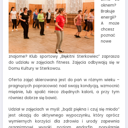
oknem?
Brakuje
energii?
A może
chcesz
poznać
nowe
znajome? Klub sportowy „Błękitni Sterkowiec” zaprasza
do udziału w zajęciach fitness. Zajęcia odbywają się w
Domu Kultury w Sterkowcu.
Oferta zajęć skierowana jest do pań w różnym wieku –
pragnących popracować nad swoją kondycją, wzmocnić
mięśnie, lub spalić nieco zbędnych kalorii, a przy tym
również dobrze się bawić.
Udział w zajęciach w myśl: „bądź piękna i czuj się młodo”
jest okazją do aktywnego wypoczynku, który oprócz
wymiernych korzyści dla zdrowia i urody zapewnia
organizmowi wysoki poziom endorfin, popularnie