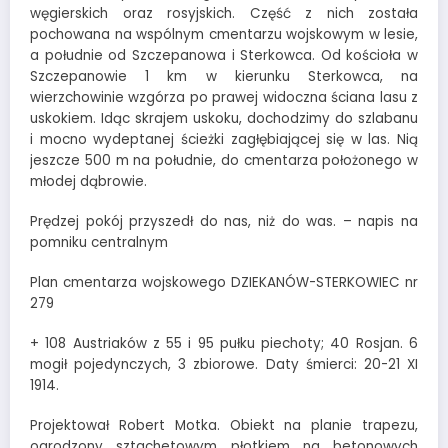
węgierskich oraz rosyjskich. Część z nich została
pochowana na wspólnym cmentarzu wojskowym w lesie,
a południe od Szczepanowa i Sterkowca. Od kościoła w
Szczepanowie 1 km w kierunku Sterkowca, na
wierzchowinie wzgórza po prawej widoczna ściana lasu z
uskokiem. Idąc skrajem uskoku, dochodzimy do szlabanu
i mocno wydeptanej ścieżki zagłębiającej się w las. Nią
jeszcze 500 m na południe, do cmentarza położonego w
młodej dąbrowie.
Prędzej pokój przyszedł do nas, niż do was. – napis na
pomniku centralnym
Plan cmentarza wojskowego DZIEKANÓW-STERKOWIEC nr
279
+ 108 Austriaków z 55 i 95 pułku piechoty; 40 Rosjan. 6
mogił pojedynczych, 3 zbiorowe. Daty śmierci: 20-21 XI
1914.
Projektował Robert Motka. Obiekt na planie trapezu,
ogrodzony sztachetowym płotkiem na betonowych