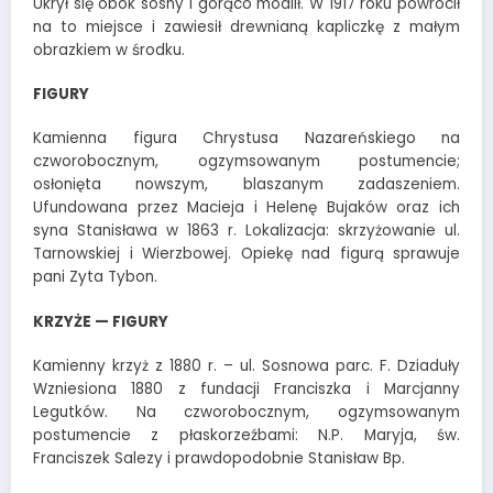
Ukrył się obok sosny i gorąco modlił. W 1917 roku powrócił
na to miejsce i zawiesił drewnianą kapliczkę z małym
obrazkiem w środku.
FIGURY
Kamienna figura Chrystusa Nazareńskiego na
czworobocznym, ogzymsowanym postumencie;
osłonięta nowszym, blaszanym zadaszeniem.
Ufundowana przez Macieja i Helenę Bujaków oraz ich
syna Stanisława w 1863 r. Lokalizacja: skrzyżowanie ul.
Tarnowskiej i Wierzbowej. Opiekę nad figurą sprawuje
pani Zyta Tybon.
KRZYŻE — FIGURY
Kamienny krzyż z 1880 r. – ul. Sosnowa parc. F. Dziaduły
Wzniesiona 1880 z fundacji Franciszka i Marcjanny
Legutków. Na czworobocznym, ogzymsowanym
postumencie z płaskorzeźbami: N.P. Maryja, św.
Franciszek Salezy i prawdopodobnie Stanisław Bp.