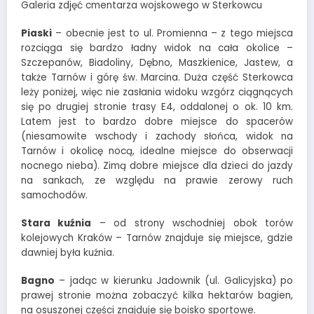
Galeria zdjęć cmentarza wojskowego w Sterkowcu
Piaski
– obecnie jest to ul. Promienna – z tego miejsca
rozciąga się bardzo ładny widok na cała okolice –
Szczepanów, Biadoliny, Dębno, Maszkienice, Jastew, a
także Tarnów i górę św. Marcina. Duża część Sterkowca
leży poniżej, więc nie zasłania widoku wzgórz ciągnących
się po drugiej stronie trasy E4, oddalonej o ok. 10 km.
Latem jest to bardzo dobre miejsce do spacerów
(niesamowite wschody i zachody słońca, widok na
Tarnów i okolicę nocą, idealne miejsce do obserwacji
nocnego nieba). Zimą dobre miejsce dla dzieci do jazdy
na sankach, ze względu na prawie zerowy ruch
samochodów.
Stara kuźnia
– od strony wschodniej obok torów
kolejowych Kraków – Tarnów znajduje się miejsce, gdzie
dawniej była kuźnia.
Bagno
– jadąc w kierunku Jadownik (ul. Galicyjska) po
prawej stronie można zobaczyć kilka hektarów bagien,
na osuszonej części znajduje się boisko sportowe.