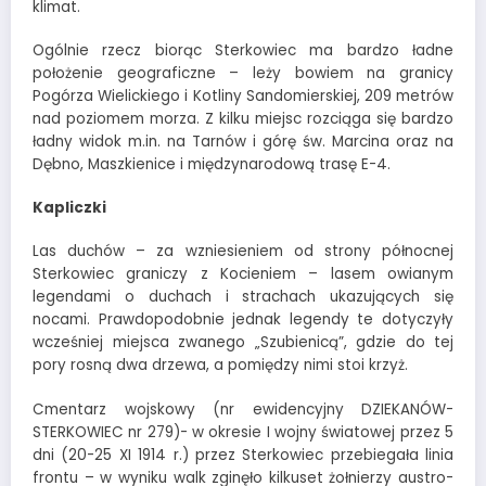
klimat.
Ogólnie rzecz biorąc Sterkowiec ma bardzo ładne
położenie geograficzne – leży bowiem na granicy
Pogórza Wielickiego i Kotliny Sandomierskiej, 209 metrów
nad poziomem morza. Z kilku miejsc rozciąga się bardzo
ładny widok m.in. na Tarnów i górę św. Marcina oraz na
Dębno, Maszkienice i międzynarodową trasę E-4.
Kapliczki
Las duchów – za wzniesieniem od strony północnej
Sterkowiec graniczy z Kocieniem – lasem owianym
legendami o duchach i strachach ukazujących się
nocami. Prawdopodobnie jednak legendy te dotyczyły
wcześniej miejsca zwanego „Szubienicą”, gdzie do tej
pory rosną dwa drzewa, a pomiędzy nimi stoi krzyż.
Cmentarz wojskowy (nr ewidencyjny DZIEKANÓW-
STERKOWIEC nr 279)- w okresie I wojny światowej przez 5
dni (20-25 XI 1914 r.) przez Sterkowiec przebiegała linia
frontu – w wyniku walk zginęło kilkuset żołnierzy austro-