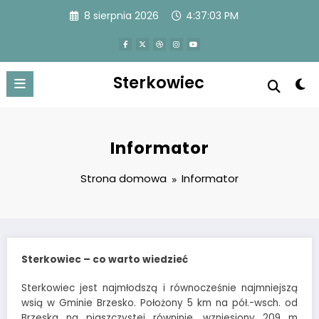
Przejdź
8 sierpnia 2026
4:37:03 PM
do
treści
Sterkowiec
Informator
Strona domowa
Informator
Sterkowiec – co warto wiedzieć
Sterkowiec jest najmłodszą i równocześnie najmniejszą
wsią w Gminie Brzesko. Położony 5 km na pół.-wsch. od
Brzeska na piaszczystej równinie, wzniesiony 209 m