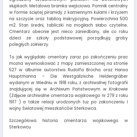
słupkach. Metalowa bramka wejściowa. Pomnik centralny
w formie ściętej piramidy z kamiennymi kulami i krzyżem
na szczycie oraz tablicą inskrypcyjną. Powierzchnia 500
m2. Stan średni, tabliczki na mogiłach słabo czytelne.
Cmentarz obecnie jest nieco zaniedbany, ale co roku
dzieci ze szkoły podstawowej porządkują groby
poległych żołnierzy.
To jak wyglądało cmentary zaraz po zakończeniu prac
można wywnioskować z mapy zamieszczonej na stronie
527 w albumie autorstwa Rudolfa Brocha oraz Hansa
Hauptmanna – Die Westgalizische Heldengräber
wydanym w Wiedniu w 1918 roku, z archiwalnej fotografii
znajdującej się w Archiwum Państwowym w Krakowie
(Zdjęcie archiwalne cmentarza wojskowego nr 279 z roku
1917 ) a także relacji urodzonych tuż po zakończeniu I
wojny Światowej mieszkańców Sterkowca.
Szczegółowa historia cmentarza wojskowego w
Sterkowcu