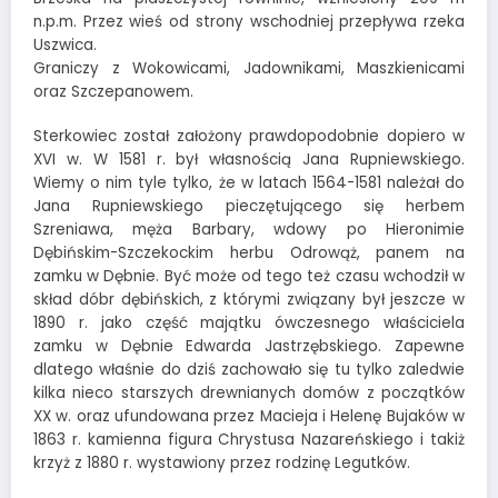
n.p.m. Przez wieś od strony wschodniej przepływa rzeka
Uszwica.
Graniczy z Wokowicami, Jadownikami, Maszkienicami
oraz Szczepanowem.
Sterkowiec został założony prawdopodobnie dopiero w
XVI w. W 1581 r. był własnością Jana Rupniewskiego.
Wiemy o nim tyle tylko, że w latach 1564-1581 należał do
Jana Rupniewskiego pieczętującego się herbem
Szreniawa, męża Barbary, wdowy po Hieronimie
Dębińskim-Szczekockim herbu Odrowąż, panem na
zamku w Dębnie. Być może od tego też czasu wchodził w
skład dóbr dębińskich, z którymi związany był jeszcze w
1890 r. jako część majątku ówczesnego właściciela
zamku w Dębnie Edwarda Jastrzębskiego. Zapewne
dlatego właśnie do dziś zachowało się tu tylko zaledwie
kilka nieco starszych drewnianych domów z początków
XX w. oraz ufundowana przez Macieja i Helenę Bujaków w
1863 r. kamienna figura Chrystusa Nazareńskiego i takiż
krzyż z 1880 r. wystawiony przez rodzinę Legutków.