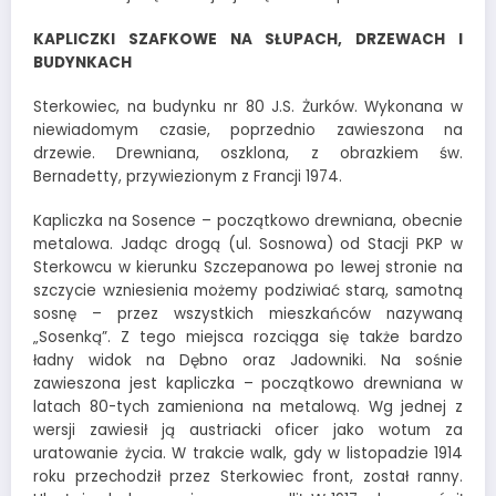
KAPLICZKI SZAFKOWE NA SŁUPACH, DRZEWACH I
BUDYNKACH
Sterkowiec, na budynku nr 80 J.S. Żurków. Wykonana w
niewiadomym czasie, poprzednio zawieszona na
drzewie. Drewniana, oszklona, z obrazkiem św.
Bernadetty, przywiezionym z Francji 1974.
Kapliczka na Sosence – początkowo drewniana, obecnie
metalowa. Jadąc drogą (ul. Sosnowa) od Stacji PKP w
Sterkowcu w kierunku Szczepanowa po lewej stronie na
szczycie wzniesienia możemy podziwiać starą, samotną
sosnę – przez wszystkich mieszkańców nazywaną
„Sosenką”. Z tego miejsca rozciąga się także bardzo
ładny widok na Dębno oraz Jadowniki. Na sośnie
zawieszona jest kapliczka – początkowo drewniana w
latach 80-tych zamieniona na metalową. Wg jednej z
wersji zawiesił ją austriacki oficer jako wotum za
uratowanie życia. W trakcie walk, gdy w listopadzie 1914
roku przechodził przez Sterkowiec front, został ranny.