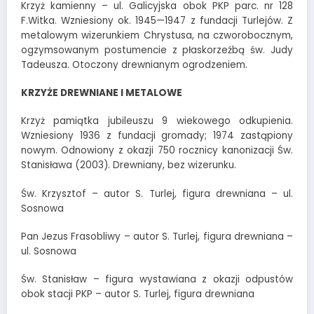
Krzyż kamienny – ul. Galicyjska obok PKP parc. nr 128
F.Witka. Wzniesiony ok. 1945—1947 z fundacji Turlejów. Z
metalowym wizerunkiem Chrystusa, na czworobocznym,
ogzymsowanym postumencie z płaskorzeźbą św. Judy
Tadeusza. Otoczony drewnianym ogrodzeniem.
KRZYŻE DREWNIANE I METALOWE
Krzyż pamiątka jubileuszu 9 wiekowego odkupienia.
Wzniesiony 1936 z fundacji gromady; 1974 zastąpiony
nowym. Odnowiony z okazji 750 rocznicy kanonizacji Św.
Stanisława (2003). Drewniany, bez wizerunku.
Św. Krzysztof – autor S. Turlej, figura drewniana – ul.
Sosnowa
Pan Jezus Frasobliwy – autor S. Turlej, figura drewniana –
ul. Sosnowa
Św. Stanisław – figura wystawiana z okazji odpustów
obok stacji PKP – autor S. Turlej, figura drewniana