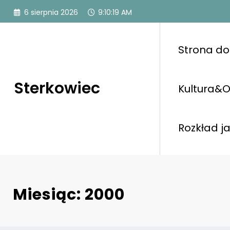
Przejdź
6 sierpnia 2026
9:10:20 AM
do
treści
Strona d
Sterkowiec
Kultura&O
Rozkład j
Miesiąc: 2000