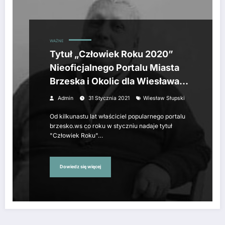
WAŻNE
Tytuł „Człowiek Roku 2020”
Nieoficjalnego Portalu Miasta
Brzeska i Okolic dla Wiesława
Słupskiego
Admin
31 Stycznia 2021
Wiesław Słupski
Od kilkunastu lat właściciel popularnego portalu
brzesko.ws co roku w styczniu nadaje tytuł
"Człowiek Roku"…
Dowiedz się więcej