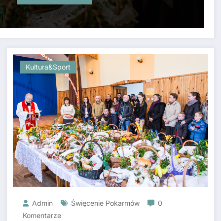
Kultura&sport
Admin
Święcenie Pokarmów
0
Komentarze