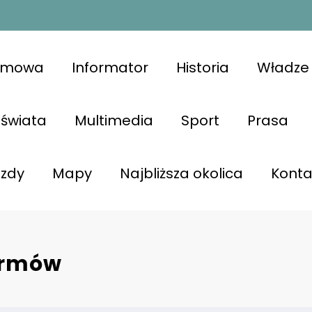
omowa
Informator
Historia
Władze 
świata
Multimedia
Sport
Prasa
azdy
Mapy
Najbliższa okolica
Konta
armów