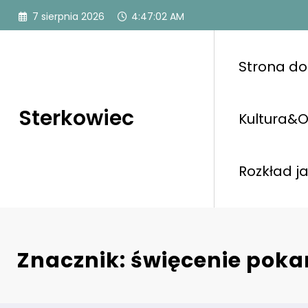
Przejdź
7 sierpnia 2026
4:47:03 AM
do
treści
Strona d
Sterkowiec
Kultura&O
Rozkład j
Znacznik: święcenie pok