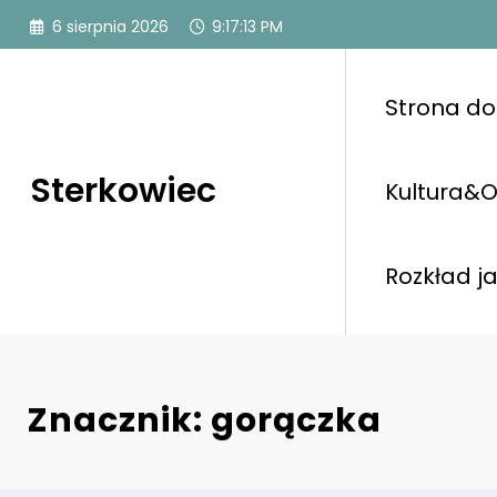
Przejdź
6 sierpnia 2026
9:17:14 PM
do
treści
Strona d
Sterkowiec
Kultura&O
Rozkład j
Znacznik: gorączka