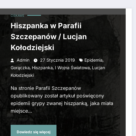
CIEKAWE
Hiszpanka w Parafii
Szczepanów / Lucjan
Kołodziejski
,
Admin
27 Stycznia 2019
Epidemia
,
,
,
Gorączka
Hiszpanka
I Wojna Światowa
Lucjan
Kołodziejski
Na stronie Parafii Szczepanów
opublikowany został artykuł poświęcony
epidemii grypy zwanej hiszpanką, jaka miała
miejsce…
Dowiedz się więcej