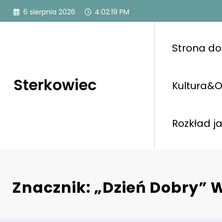
Przejdź
6 sierpnia 2026
4:02:20 PM
do
treści
Strona d
Sterkowiec
Kultura&O
Rozkład j
Znacznik: „Dzień Dobry”