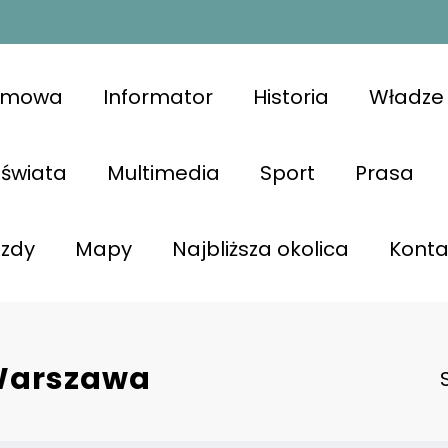
omowa
Informator
Historia
Władze 
świata
Multimedia
Sport
Prasa
azdy
Mapy
Najbliższa okolica
Konta
 Warszawa