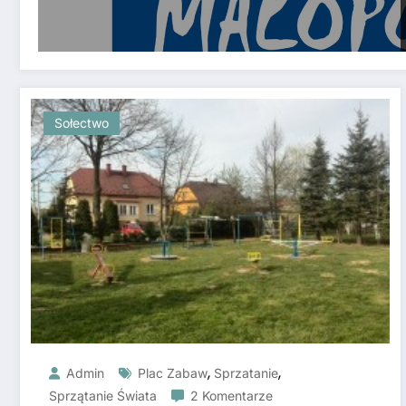
Sołectwo
,
,
Admin
Plac Zabaw
Sprzatanie
Sprzątanie Świata
2 Komentarze