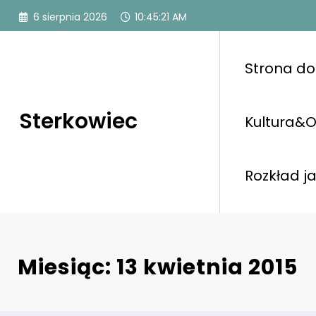
Przejdź
6 sierpnia 2026
10:45:21 AM
do
treści
Strona d
Sterkowiec
Kultura&O
Rozkład j
Miesiąc: 13 kwietnia 2015